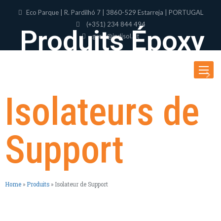
Eco Parque | R. Pardilhó 7 | 3860-529 Estarreja | PORTUGAL
(+351) 234 844 494
Produits Époxy
geral@indisol.pt
Toggle
navigat
Isolateurs de
Support
Home
»
Produits
»
Isolateur de Support