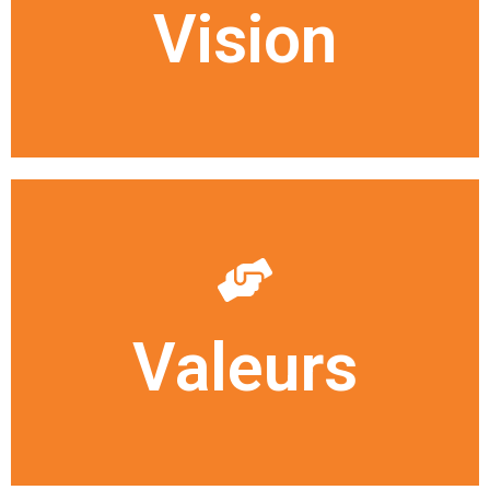
Être reconnu comme un partenaire d'excellence dans la
Vision
Vision
l'organisation.
conduite juste et durable dans le développement de
institutions bancaires. Nous sommes guidés par une
avec nos collaborateurs, partenaires, clients et
partage du développement et du succès de l'entreprise
Valeurs
manière éthique et digne, en tenant toujours compte du
Atteindre les objectifs que nous nous sommes fixés de
Valeurs