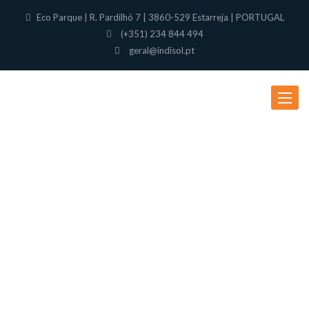
Eco Parque | R. Pardilhó 7 | 3860-529 Estarreja | PORTUGAL
(+351) 234 844 494
geral@indisol.pt
Toggle
navigat