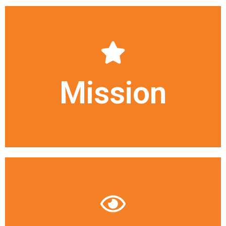
qualité.
conception et à la fourniture d'isolateurs de la plus haute
employés, collaborateurs et actionnaires, grâce à la
Mission
Atteindre la satisfaction maximale de nos clients,
Mission
privilégié pour nos clients, participant à leur succès.
fabrication de nos produits, ainsi qu'un fournisseur