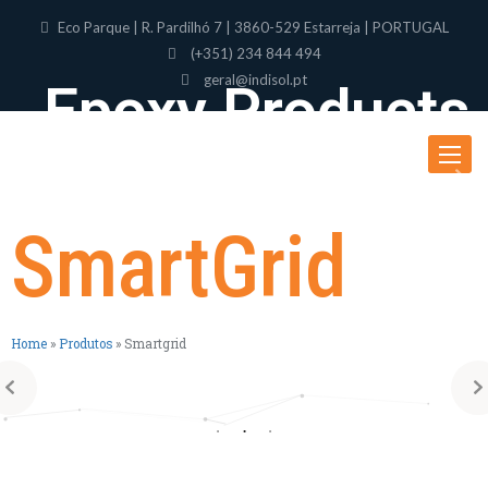
Eco Parque | R. Pardilhó 7 | 3860-529 Estarreja | PORTUGAL
(+351) 234 844 494
geral@indisol.pt
Epoxy Products
Toggle
navigat
SmartGrid
Home
»
Produtos
»
Smartgrid