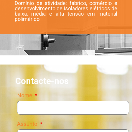
Domínio de atividade: fabrico, comércio e
desenvolvimento de isoladores elétricos de
baixa, média e alta tensão em material
polimérico
Contacte-nos
Nome
Assunto