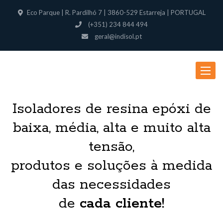
Eco Parque | R. Pardilhó 7 | 3860-529 Estarreja | PORTUGAL
(+351) 234 844 494
geral@indisol.pt
Toggle
navigat
Isoladores de resina epóxi de
baixa, média, alta e muito alta
tensão,
produtos e soluções à medida
das necessidades
de
cada cliente!