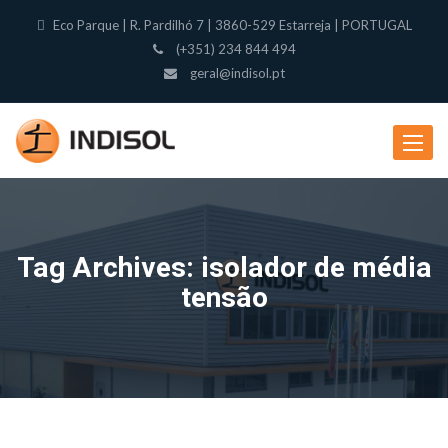
Eco Parque | R. Pardilhó 7 | 3860-529 Estarreja | PORTUGAL
(+351) 234 844 494
geral@indisol.pt
Toggle
navigat
Tag Archives: isolador de média
tensão