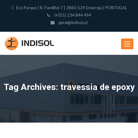
Eco Parque | R. Pardilhó 7 | 3860-529 Estarreja | PORTUGAL
(+351) 234 844 494
geral@indisol.pt
Toggle
navigat
Tag Archives: travessia de epoxy