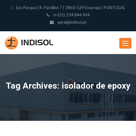
Eco Parque | R. Pardilhó 7 | 3860-529 Estarreja | PORTUGAL
(+351) 234 844 494
geral@indisol.pt
Toggle
navigat
Tag Archives: isolador de epoxy