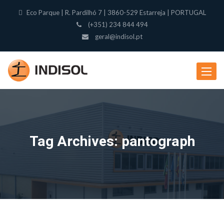
Eco Parque | R. Pardilhó 7 | 3860-529 Estarreja | PORTUGAL
(+351) 234 844 494
geral@indisol.pt
Toggle
navigat
Tag Archives: pantograph