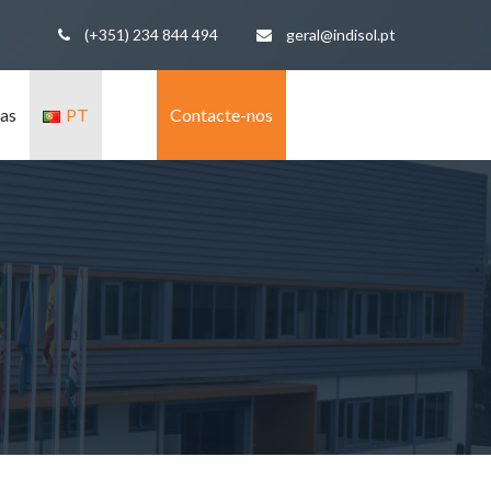
(+351) 234 844 494
geral@indisol.pt
ias
PT
Contacte-nos