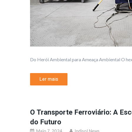
Do Herói Ambiental para Ameaça Ambiental O hexaf
Ler mais
O Transporte Ferroviário: A Es
do Futuro
Maio 7, 2024
Indisol News