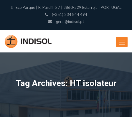
Eco Parque | R. Pardilhó 7 | 3860-529 Estarreja | PORTUGAL
(+351) 234 844 494
geral@indisol.pt
Toggle
navigat
Tag Archives: HT isolateur