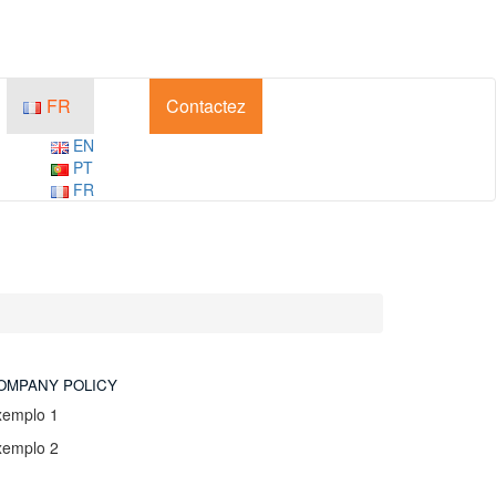
FR
Contactez
EN
PT
FR
OMPANY POLICY
xemplo 1
xemplo 2