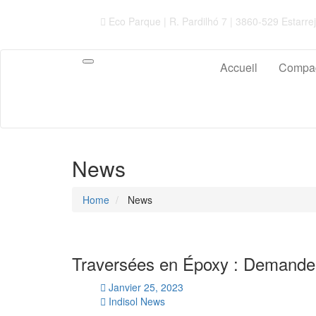
Eco Parque | R. Pardilhó 7 | 3860-529 Estar
Accueil
Compa
Toggle
navigation
News
Home
News
Traversées en Époxy : Demande,
Janvier 25, 2023
Indisol News