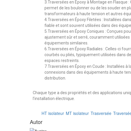
3.Traversées en Époxy à Montage en Flasque : 
permet de les boulonner ou de les souder en pl
transformateurs à haute tension et autres équ
4.Traversées en Époxy Filetées : Installées dans
fiable et sont souvent utilisées dans des équip
5.Traversées en Époxy Coniques : Conçues pour 
ajustement sûr et serré, couramment utilisées
équipements similaires.
6.Traversées en Époxy Radiales : Celles-ci four
courbés ou pliés, typiquement utilisées dans 
espaces restreints.
7.Traversées en Époxy en Coude : Installées à la
connexions dans des équipements à haute tensi
distribution.
Chaque type a des propriétés et des applications uni
l’installation électrique.
HT isolateur
MT isolateur
Trasversée
Traversé
Autor