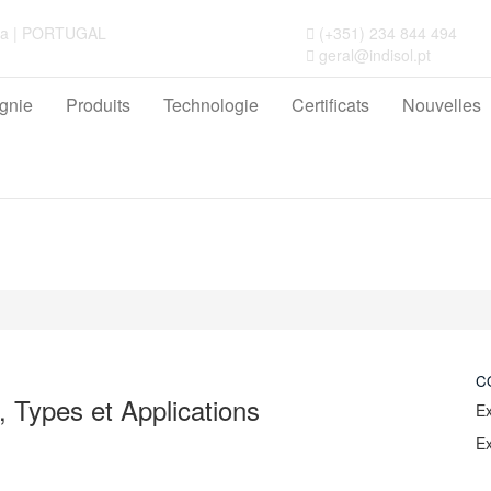
reja | PORTUGAL
(+351) 234 844 494
geral@indisol.pt
gnie
Produits
Technologie
Certificats
Nouvelles
C
 Types et Applications
E
E