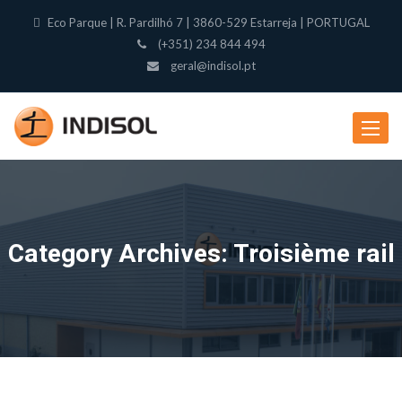
Eco Parque | R. Pardilhó 7 | 3860-529 Estarreja | PORTUGAL
(+351) 234 844 494
geral@indisol.pt
Toggle
navigat
Category Archives: Troisième rail