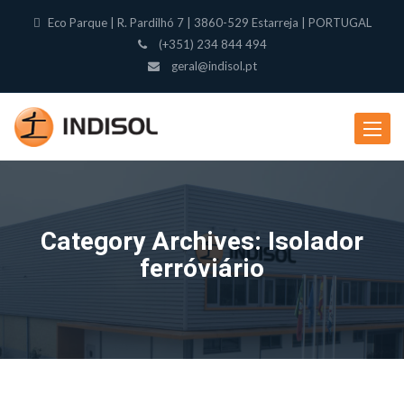
Eco Parque | R. Pardilhó 7 | 3860-529 Estarreja | PORTUGAL
(+351) 234 844 494
geral@indisol.pt
Toggle
navigat
Category Archives: Isolador
ferróviário