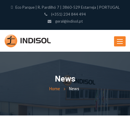
Eco Parque | R. Pardilhó 7 | 3860-529 Estarreja | PORTUGAL
(+351) 234 844 494
geral@indisol.pt
Toggle
navigat
News
Home
News