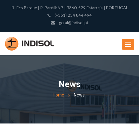
Eco Parque | R. Pardilhó 7 | 3860-529 Estarreja | PORTUGAL
(+351) 234 844 494
geral@indisol.pt
Toggle
navigat
News
Home
News