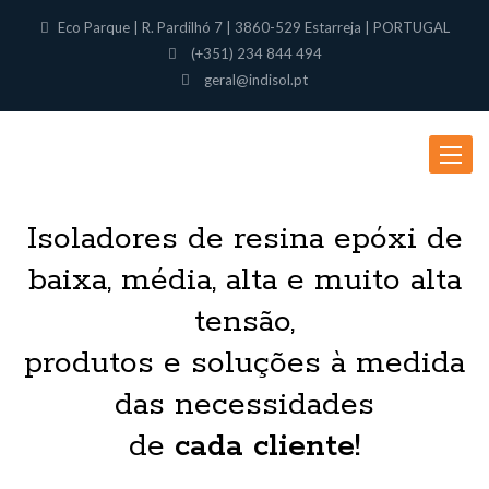
Eco Parque | R. Pardilhó 7 | 3860-529 Estarreja | PORTUGAL
(+351) 234 844 494
geral@indisol.pt
Toggle
navigat
Isoladores de resina epóxi de
baixa, média, alta e muito alta
tensão,
produtos e soluções à medida
das necessidades
de
cada cliente!